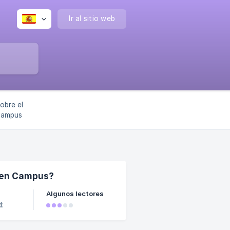
Ir al sitio web
obre el
Campus
a en Campus?
Algunos lectores
grama