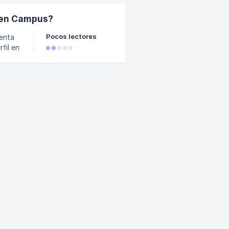
 de tu
n
 en Campus?
Pocos lectores
uenta
a