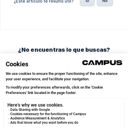
Sí
No
¿Este artículo te resultó útil?
¿No encuentras lo que buscas?
Chatea con nosotros o envíanos un correo.
Chatea con nosotros
Envíanos un correo
© 2026
We run on
Crisp Knowledge
.