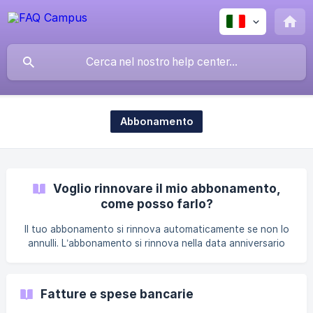
Abbonamento
Voglio rinnovare il mio abbonamento,
come posso farlo?
Il tuo abbonamento si rinnova automaticamente se non lo
annulli. L’abbonamento si rinnova nella data anniversario
del primo pagamento, ovvero ogni mese nel caso di un
abbonamento mensile, o ogni anno nel caso di un
abbonamento annuale, sempre alla stessa data. Puoi
Fatture e spese bancarie
annullare o modificare il tuo abbonamento direttamente dal