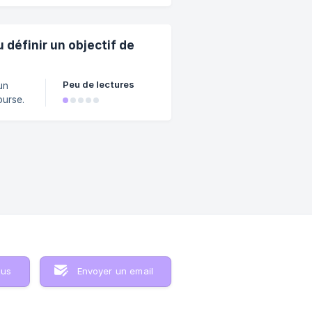
définir un objectif de
Peu de lectures
un
ourse.
 à ton
ectif
ent de fon
ous
Envoyer un email