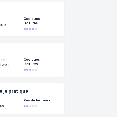
Quelques
lectures
on a
ion !
ment
Quelques
c un
lectures
i est-
ment ?
on ne
t en
enant…
e je pratique
Peu de lectures
ous