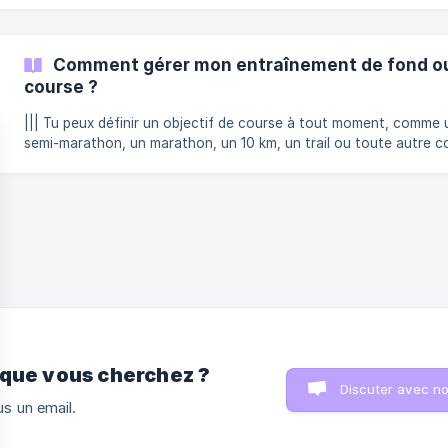
Comment gérer mon entraînement de fond ou 
course ?
||| Tu peux définir un objectif de course à tout moment, comme 
semi-marathon, un marathon, un 10 km, un trail ou toute autre c
Je n'ai pas défini d'objectif de course Si tu ne renseignes pas
d'objectif, un entraînement de fond est automatiquement ajouté
profil. Il te permet de continuer à t'entraîner en fonction d'un obj
général. Ton entraînement de fond peut être orienté vers : Maintien de
la forme Endurance Vitesse Puis-je supprimer mon entraînem
 que vous cherchez ?
Discuter avec n
s un email.