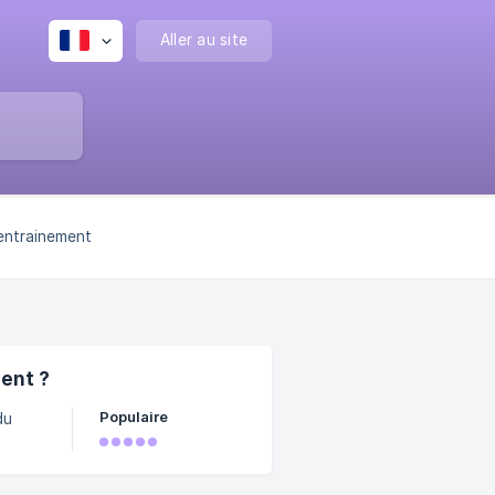
Aller au site
'entrainement
ent ?
Populaire
du