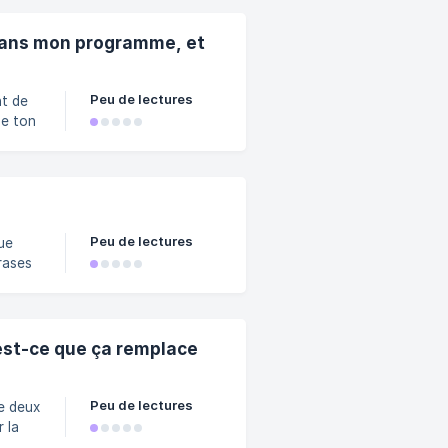
 dans mon programme, et
Peu de lectures
nt de
de ton
e de
Peu de lectures
que
hrases
 le
 est-ce que ça remplace
 va
Peu de lectures
e deux
 la