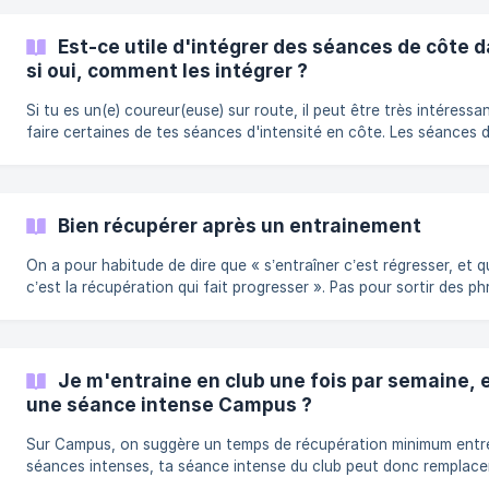
Est-ce utile d'intégrer des séances de côte
si oui, comment les intégrer ?
Si tu es un(e) coureur(euse) sur route, il peut être très intéressa
faire certaines de tes séances d'intensité en côte. Les séances 
plan qui s'y prêtent le plus sont les séances appelées "enduranc
force" et "vitesse"
Bien récupérer après un entrainement
On a pour habitude de dire que « s’entraîner c’est régresser, et 
c’est la récupération qui fait progresser ». Pas pour sortir des p
tape à l’oeil mais pour essayer de faire rentrer dans les têtes que
meilleur entraînement du monde ne sera pas efficace sur un(e)
coureur(se) qui néglige totalement l’aspect récupération. La
récupération est aussi importante que l’entraînement C’est quelque
Je m'entraine en club une fois par semaine,
chose de méconnu mais pourtant fondamental ! La récupération
une séance intense Campus ?
minimiser ou maximiser les e
Sur Campus, on suggère un temps de récupération minimum entr
séances intenses, ta séance intense du club peut donc remplacer
séance intense de ta semaine Campus