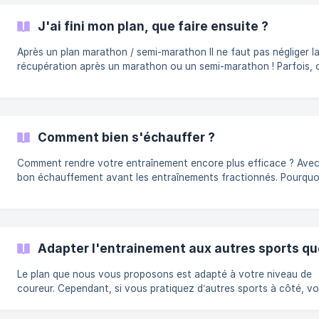
J'ai fini mon plan, que faire ensuite ?
Après un plan marathon / semi-marathon Il ne faut pas négliger la
récupération après un marathon ou un semi-marathon ! Parfois, 
l'impression qu'on récupère bien et on veut reprendre vite. Attent
Le nombre de coureurs qui se blessent 2 à 3 semaines après un
marathon ou semi est vraiment important. On te conseille donc de ne
pas courir du tout pendant au moins une semaine et potentielle
Comment bien s'échauffer ?
deux si tu sens que tu ne récupères pas. Pas de course, mais ça ne
veut pas forcément dire 0
Comment rendre votre entraînement encore plus efficace ? Ave
bon échauffement avant les entraînements fractionnés. Pourquo
ce que l'on met autant d’attention sur cette partie de l’entraîne
Parce que l’échauffement a un rôle beaucoup plus important qu’
le croit dans la réussite d’une séance et d’un plan d’entraînemen
général. Et si vous commencez à mettre ça en place dès maint
Adapter l'entrainement aux autres sports qu
Ça pourrait bien avoir un effet positif sur votre préparation.
Le plan que nous vous proposons est adapté à votre niveau de
coureur. Cependant, si vous pratiquez d’autres sports à côté, v
avez peut-être besoin d’aide pour mieux organiser vos semaines.