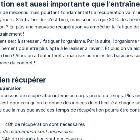
tion est aussi importante que l’entraî
 de méconnu mais pourtant fondamental ! La récupération va minim
u y mets. S’entraîner dur c’est bien, mais si on n’a que 30% des bé
? En plus une mauvaise récupération va empêcher la fatigue de 
traînement !
ent sert à stresser / fatiguer l’organisme. Par la suite, l’organisme
înement pour être plus apte à le réaliser à l’avenir. Et plus on va aid
era bien ! Alors on a tout intérêt à maîtriser au moins les basiques s
nne du concret !
en récupérer
cupération
processus de récupération interne au corps prend du temps. Plus une
C’est pour cela qu’on te donne des indices de difficulté à chaque 
vite que la musique avec ces temps de récupération pourra être contr
5 = 48h de récupération sont nécessaires
6h de récupération sont nécessaires
2 = 24h de récupération sont nécessaires