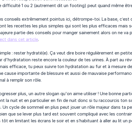
 difficulté 1 ou 2 (autrement dit un footing) peut quand même êtr
des conseils extrêmement pointus ici, détrompe-toi. La base, c’est 
sont les recettes les plus simples qui sont les plus efficaces mais
ajeure partie des conseils pour manger sainement alors on ne va pas
ect dans cet article
.
 simple : rester hydraté(e). Ça veut dire boire régulièrement en petit
ur d'hydratation reste encore la couleur de tes urines. À part au révei
mais efficace, tu peux suivre ton hydratation au fur et à mesure d
ne cause importante de blessure et aussi de mauvaise performance 
al à remplir son rôle.
ogresser plus, un autre slogan qu'on aime utiliser ! Une bonne part
nt la nuit et en particulier en fin de nuit donc si tu raccourcis to
 Un cycle de sommeil en plus peut jouer un rôle majeur dans ta pe
 bien que se lever plus tard est souvent compliqué avec les contrai
ôt en limitant les écrans le soir et en s’habituant à aller au lit un po