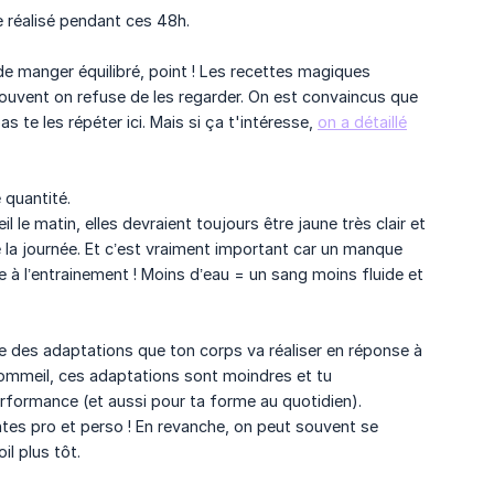
e réalisé pendant ces 48h.
de manger équilibré, point ! Les recettes magiques
 souvent on refuse de les regarder. On est convaincus que
 te les répéter ici. Mais si ça t'intéresse,
on a détaillé
e quantité.
l le matin, elles devraient toujours être jaune très clair et
e la journée. Et c’est vraiment important car un manque
à l’entrainement ! Moins d’eau = un sang moins fluide et
ie des adaptations que ton corps va réaliser en réponse à
n sommeil, ces adaptations sont moindres et tu
rformance (et aussi pour ta forme au quotidien).
ntes pro et perso ! En revanche, on peut souvent se
il plus tôt.