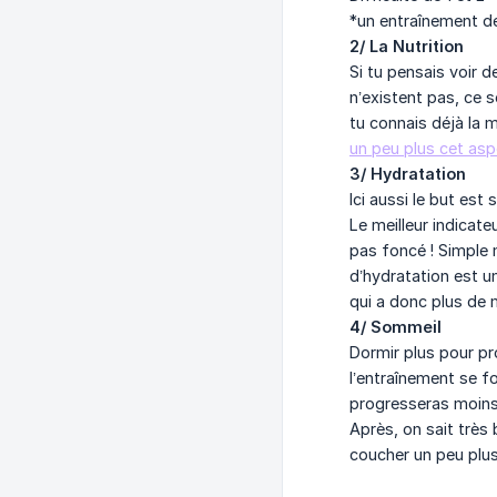
*un entraînement de
2/ La Nutrition
Si tu pensais voir 
n’existent pas, ce 
tu connais déjà la m
un peu plus cet asp
3/ Hydratation
Ici aussi le but est
Le meilleur indicate
pas foncé ! Simple 
d’hydratation est u
qui a donc plus de m
4/ Sommeil
Dormir plus pour pr
l’entraînement se fo
progresseras moins.
Après, on sait très
coucher un peu plus t