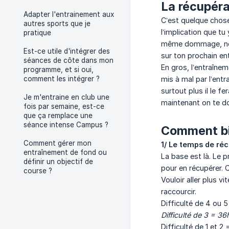
La récupéra
Adapter l'entrainement aux
C’est quelque chose
autres sports que je
l’implication que t
pratique
même dommage, non 
Est-ce utile d'intégrer des
sur ton prochain en
séances de côte dans mon
En gros, l’entraînem
programme, et si oui,
comment les intégrer ?
mis à mal par l’entra
surtout plus il le f
Je m'entraine en club une
maintenant on te do
fois par semaine, est-ce
que ça remplace une
séance intense Campus ?
Comment bi
Comment gérer mon
1/ Le temps de ré
entraînement de fond ou
La base est là. Le 
définir un objectif de
pour en récupérer. 
course ?
Vouloir aller plus 
raccourcir.
Difficulté de 4 ou 
Difficulté de 3 = 3
Difficulté de 1 et 