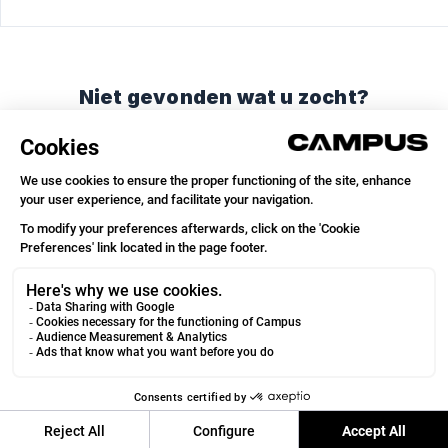
Niet gevonden wat u zocht?
Chat met ons of stuur ons een e-mail.
Chat met ons
Stuur ons een e-mail
© 2026
We run on
Crisp Knowledge
.
Campus Coach
VOIR
Running & Trail