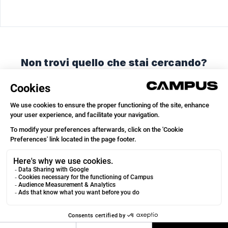
Non trovi quello che stai cercando?
Chatta con noi o inviaci un'email.
Chatta con noi
Inviaci un'email
© 2026
We run on
Crisp Knowledge
.
Campus Coach
VOIR
Running & Trail