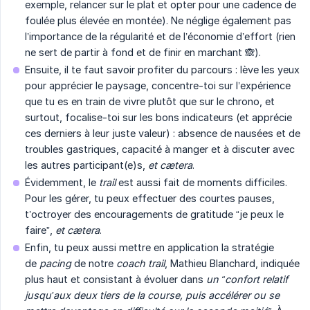
exemple, relancer sur le plat et opter pour une cadence de
foulée plus élevée en montée). Ne néglige également pas
l’importance de la régularité et de l’économie d’effort (rien
ne sert de partir à fond et de finir en marchant 🙈).
Ensuite, il te faut savoir profiter du parcours : lève les yeux
pour apprécier le paysage, concentre-toi sur l’expérience
que tu es en train de vivre plutôt que sur le chrono, et
surtout, focalise-toi sur les bons indicateurs (et apprécie
ces derniers à leur juste valeur) : absence de nausées et de
troubles gastriques, capacité à manger et à discuter avec
les autres participant(e)s,
et cætera
.
Évidemment, le
trail
est aussi fait de moments difficiles.
Pour les gérer, tu peux effectuer des courtes pauses,
t’octroyer des encouragements de gratitude “je peux le
faire”,
et cætera
.
Enfin, tu peux aussi mettre en application la stratégie
de
pacing
de notre
coach trail
, Mathieu Blanchard, indiquée
plus haut et consistant à évoluer dans
un “confort relatif 
jusqu’aux deux tiers de la course, puis
accélérer ou
se 