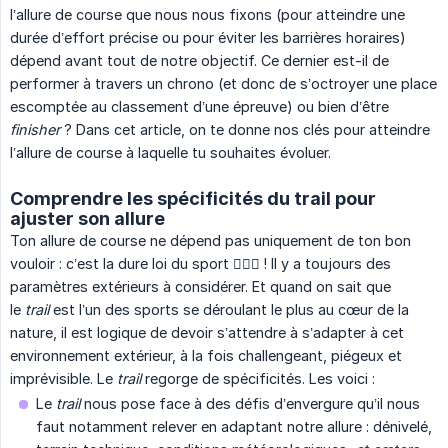
l’allure de course que nous nous fixons (pour atteindre une
durée d’effort précise ou pour éviter les barrières horaires)
dépend avant tout de notre objectif. Ce dernier est-il de
performer à travers un chrono (et donc de s’octroyer une place
escomptée au classement d’une épreuve) ou bien d’être
finisher
? Dans cet article, on te donne nos clés pour atteindre
l’allure de course à laquelle tu souhaites évoluer.
Comprendre les spécificités du trail pour
ajuster son allure
Ton allure de course ne dépend pas uniquement de ton bon
vouloir : c’est la dure loi du sport 🤷🏼‍♀️ ! Il y a toujours des
paramètres extérieurs à considérer. Et quand on sait que
le
trail
est l’un des sports se déroulant le plus au cœur de la
nature, il est logique de devoir s’attendre à s’adapter à cet
environnement extérieur, à la fois challengeant, piégeux et
imprévisible. Le
trail
regorge de spécificités. Les voici :
Le
trail
nous pose face à des défis d’envergure qu’il nous
faut notamment relever en adaptant notre allure : dénivelé,