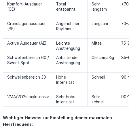
Komfort-Ausdauer
Total
Sehr
<7
(CE)
entspannt
langsam
Grundlagenausdauer
Angenehmer
Langsam
70-
(BE)
Rhythmus
Aktive Ausdauer (AE)
Leichte
Mittel
75-
Anstrengung
Schwellenbereich 60 /
Anhaltende
Gleichmäßig
85
Sweet Spot
Anstrengung
Schwellenbereich 30
Hohe
Schnell
90
Intensität
VMA/VO2max/Intensiv
Sehr hohe
Sehr
90-
Intensität
schnell
Wichtiger Hinweis zur Einstellung deiner maximalen 
Herzfrequenz: