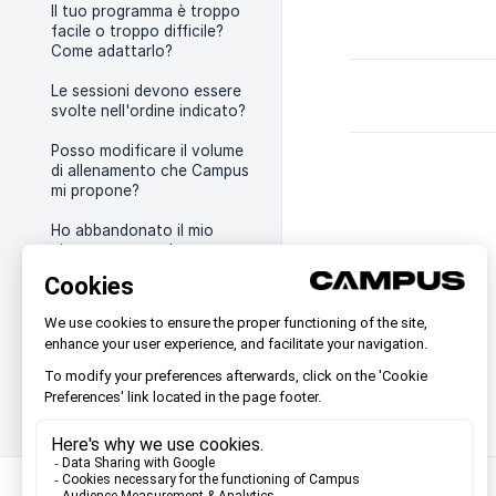
Il tuo programma è troppo
facile o troppo difficile?
Come adattarlo?
Le sessioni devono essere
svolte nell'ordine indicato?
Posso modificare il volume
di allenamento che Campus
mi propone?
Ho abbandonato il mio
piano e ora non ho
abbastanza tempo per
preparare la mia gara con i
nuovi piani, cosa posso
fare?