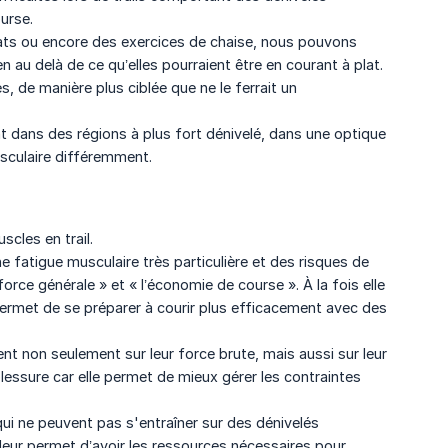
urse.
ats ou encore des exercices de chaise, nous pouvons
n au delà de ce qu’elles pourraient être en courant à plat.
, de manière plus ciblée que ne le ferrait un
t dans des régions à plus fort dénivelé, dans une optique
usculaire différemment.
scles en trail.
 fatigue musculaire très particulière et des risques de
force générale » et « l’économie de course ». À la fois elle
 permet de se préparer à courir plus efficacement avec des
ent non seulement sur leur force brute, mais aussi sur leur
lessure car elle permet de mieux gérer les contraintes
i ne peuvent pas s'entraîner sur des dénivelés
s leur permet d’avoir les ressources nécessaires pour