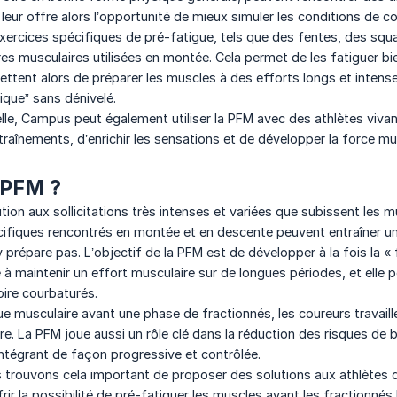
leur offre alors l’opportunité de mieux simuler les conditions de co
ercices spécifiques de pré-fatigue, tels que des fentes, des squ
res musculaires utilisées en montée. Cela permet de les fatiguer bie
ttent alors de préparer les muscles à des efforts longs et intenses
ique” sans dénivelé.
le, Campus peut également utiliser la PFM avec des athlètes vivan
entraînements, d’enrichir les sensations et de développer la force m
 PFM ?
ion aux sollicitations très intenses et variées que subissent les mu
cifiques rencontrés en montée et en descente peuvent entraîner une
y prépare pas. L’objectif de la PFM est de développer à la fois la « 
é à maintenir un effort musculaire sur de longues périodes, et elle
ire courbaturés.
ue musculaire avant une phase de fractionnés, les coureurs travaill
e. La PFM joue aussi un rôle clé dans la réduction des risques de b
intégrant de façon progressive et contrôlée.
rouvons cela important de proposer des solutions aux athlètes qu
rir la possibilité de pré-fatiguer les muscles avant les fractionné