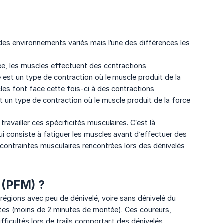
s des environnements variés mais l’une des différences les
tée, les muscles effectuent des contractions
 est un type de contraction où le muscle produit de la
es font face cette fois-ci à des contractions
st un type de contraction où le muscle produit de la force
e travailler ces spécificités musculaires. C’est là
ui consiste à fatiguer les muscles avant d’effectuer des
 contraintes musculaires rencontrées lors des dénivelés
 (PFM) ?
gions avec peu de dénivelé, voire sans dénivelé du
rtes (moins de 2 minutes de montée). Ces coureurs,
ficultés lors de trails comportant des dénivelés