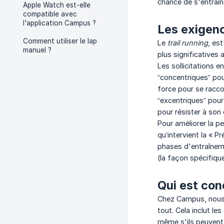
chance de s'entraî
Apple Watch est-elle
compatible avec
l'application Campus ?
Les exigenc
Comment utiliser le lap
Le
trail running
, es
manuel ?
plus significatives 
Les sollicitations 
“concentriques” pou
force pour se racco
“excentriques” pour
pour résister à son
Pour améliorer la p
qu’intervient la « 
phases d'entraîneme
(la façon spécifiqu
Qui est con
Chez Campus, nous 
tout. Cela inclut l
même s'ils peuvent 