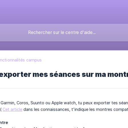
nctionnalités campus
xporter mes séances sur ma montr
e Garmin, Coros, Suunto ou Apple watch, tu peux exporter tes sé
 (
Cet article
dans les connaissances, t'indique les montres compati
ntre