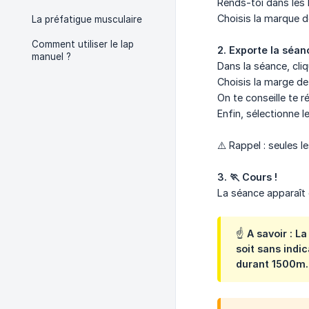
Rends-toi dans les
Choisis la marque d
La préfatigue musculaire
Comment utiliser le lap
2. Exporte la séan
manuel ?
Dans la séance, cliq
Choisis la marge de 
On te conseille te 
Enfin, sélectionne l
⚠️ Rappel : seules 
3. 🏃 Cours !
La séance apparaît 
☝️ A savoir : 
soit sans indi
durant 1500m.