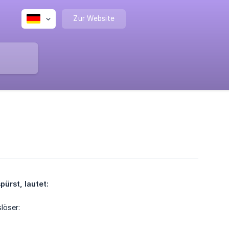
Zur Website
pürst, lautet:
löser: