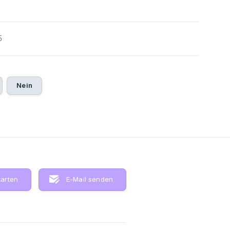
5
Nein
tarten
E-Mail senden