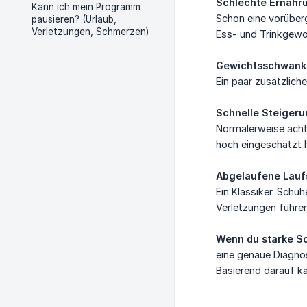
Schlechte Ernähru
Kann ich mein Programm
Schon eine vorüber
pausieren? (Urlaub,
Verletzungen, Schmerzen)
Ess- und Trinkgewo
Gewichtsschwank
Ein paar zusätzlich
Schnelle Steiger
Normalerweise ach
hoch eingeschätzt h
Abgelaufene Lauf
Ein Klassiker. Schu
Verletzungen führen
Wenn du starke Sc
eine genaue Diagnos
Basierend darauf k