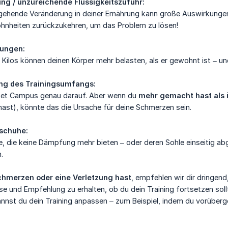
ng / unzureichende Flüssigkeitszufuhr:
gehende Veränderung in deiner Ernährung kann große Auswirkungen
hnheiten zurückzukehren, um das Problem zu lösen!
ungen:
e Kilos können deinen Körper mehr belasten, als er gewohnt ist – 
ung des Trainingsumfangs:
tet Campus genau darauf. Aber wenn du
mehr gemacht hast als 
ast), könnte das die Ursache für deine Schmerzen sein.
schuhe:
he, die keine Dämpfung mehr bieten – oder deren Sohle einseitig abge
.
hmerzen oder eine Verletzung hast
, empfehlen wir dir dringend
e und Empfehlung zu erhalten, ob du dein Training fortsetzen sollt
annst du dein Training anpassen – zum Beispiel, indem du vorübe