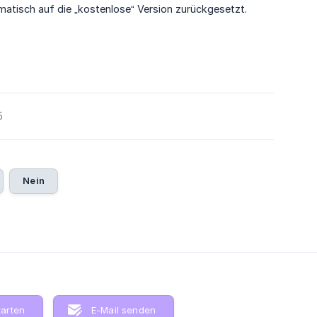
omatisch auf die „kostenlose“ Version zurückgesetzt.
5
Nein
tarten
E-Mail senden